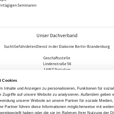
hrtägigen Seminaren
Unser Dachverband
SuchtGefährdetenDienst in der Diakonie Berlin-Brandenburg
Geschäftsstelle
Lindenstraße 56
14467 Potsdam
Tel. 0331-2807335
t Cookies
Email: Rosi7(at)gmx.de
 Inhalte und Anzeigen zu personalisieren, Funktionen für sozia
e Zugriffe auf unsere Website zu analysieren. Außerdem geben w
Ansprechpartner in Premnitz
rwendung unserer Website an unsere Partner für soziale Medien
re Partner führen diese Informationen möglicherweise mit weite
Hans Tonne und Pfarrer Kübler
ereitgestellt haben oder die sie im Rahmen Ihrer Nutzung der D