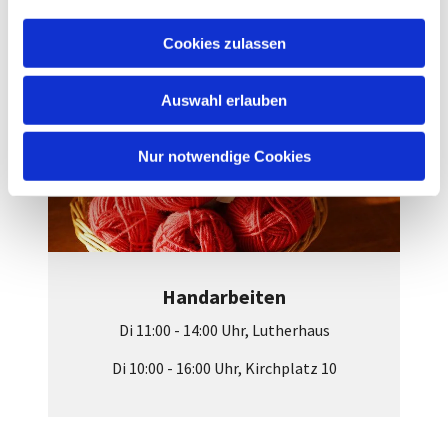
a
Weiterlesen
u
Cookies zulassen
s
w
Auswahl erlauben
a
h
l
Nur notwendige Cookies
Handarbeiten
Di 11:00 - 14:00 Uhr, Lutherhaus
Di 10:00 - 16:00 Uhr, Kirchplatz 10