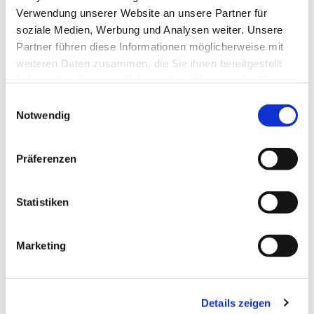
Lutherhaus
Verwendung unserer Website an unsere Partner für
soziale Medien, Werbung und Analysen weiter. Unsere
Partner führen diese Informationen möglicherweise mit
Weiterlesen
weiteren Daten zusammen, die Sie ihnen bereitgestellt
haben oder die sie im Rahmen Ihrer Nutzung der Dienste
gesammelt haben.
E
Notwendig
i
n
w
Präferenzen
i
l
l
Statistiken
i
g
Marketing
Sportgruppe
u
n
Dienstag 19 Uhr, Kirchplatz
g
Details zeigen
s