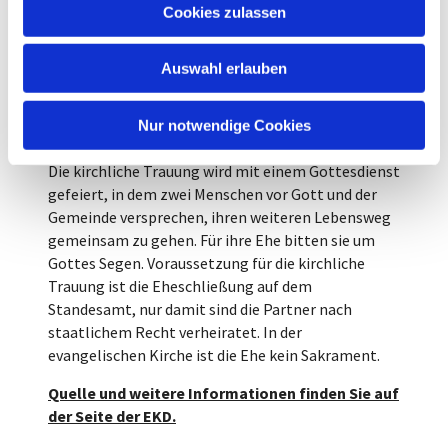
u
Cookies zulassen
der Seite der EKD.
s
w
Auswahl erlauben
a
Hochzeit
h
l
Kirchliche Trauung
Nur notwendige Cookies
Die kirchliche Trauung wird mit einem Gottesdienst
gefeiert, in dem zwei Menschen vor Gott und der
Gemeinde versprechen, ihren weiteren Lebensweg
gemeinsam zu gehen. Für ihre Ehe bitten sie um
Gottes Segen. Voraussetzung für die kirchliche
Trauung ist die Eheschließung auf dem
Standesamt, nur damit sind die Partner nach
staatlichem Recht verheiratet. In der
evangelischen Kirche ist die Ehe kein Sakrament.
Quelle und weitere Informationen finden Sie auf
der Seite der EKD.