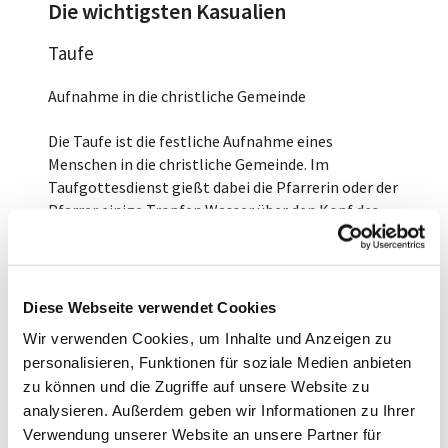
Die wichtigsten Kasualien
Taufe
Aufnahme in die christliche Gemeinde
Die Taufe ist die festliche Aufnahme eines
Menschen in die christliche Gemeinde. Im
Taufgottesdienst gießt dabei die Pfarrerin oder der
Pfarrer einige Tropfen Wasser über den Kopf des
Täuflings. Das Ritual geht zurück auf die Taufe Jesu
durch Johannes den Täufer, die in der Bibel
geschildert wird. Die Taufe ist ein Sakrament, das
alle Christen miteinander verbindet. Sie ist im
Diese Webseite verwendet Cookies
Leben eines Menschen einmalig und unwiderruflich.
Wir verwenden Cookies, um Inhalte und Anzeigen zu
Quelle und weitere Informationen finden Sie auf
personalisieren, Funktionen für soziale Medien anbieten
der Seite der EKD.
zu können und die Zugriffe auf unsere Website zu
analysieren. Außerdem geben wir Informationen zu Ihrer
Verwendung unserer Website an unsere Partner für